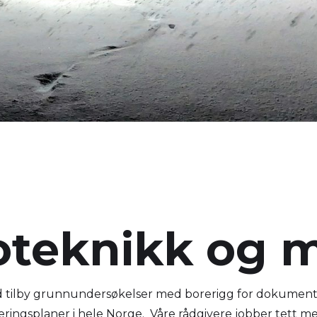
teknikk og m
ord tilby grunnundersøkelser med borerigg for dokumen
ingsplaner i hele Norge. Våre rådgivere jobber tett med