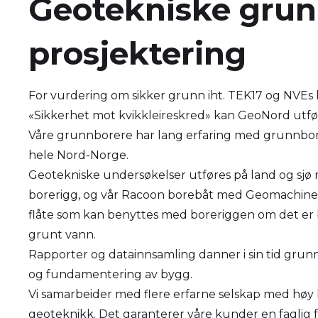
Geotekniske grun
prosjektering
For vurdering om sikker grunn iht. TEK17 og NVEs k
«Sikkerhet mot kvikkleireskred» kan GeoNord ut
Våre grunnborere har lang erfaring med grunnborin
hele Nord-Norge.
Geotekniske undersøkelser utføres på land og sj
borerigg, og vår Racoon borebåt med Geomachine b
flåte som kan benyttes med boreriggen om det er 
grunt vann.
Rapporter og datainnsamling danner i sin tid grun
og fundamentering av bygg.
Vi samarbeider med flere erfarne selskap med hø
geoteknikk. Det garanterer våre kunder en faglig f