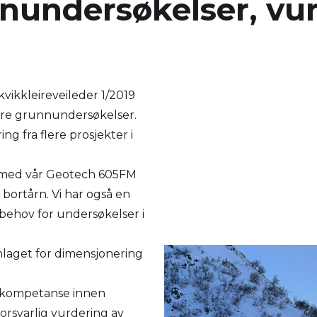
nundersøkelser, vu
vikkleireveileder 1/2019
føre grunnundersøkelser.
g fra flere prosjekter i
ø med vår Geotech 605FM
ortårn. Vi har også en
behov for undersøkelser i
nlaget for dimensjonering
y kompetanse innen
orsvarlig vurdering av