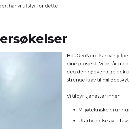
r, har vi utstyr for dette
ersøkelser
Hos GeoNord kan vi hjelpe
dine prosjekt. Vi bistår me
deg den nødvendige doku
strenge krav til miljøbesk
Vi tilbyr tjenester innen:
Miljøtekniske grunnun
Utarbeidelse av tiltak