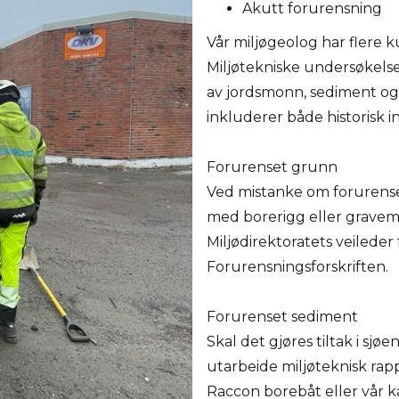
Akutt forurensning
Vår miljøgeolog har flere k
Miljøtekniske undersøkels
av jordsmonn, sediment og
inkluderer både historisk i
Forurenset grunn
Ved mistanke om forurense
med borerigg eller gravema
Miljødirektoratets veilede
Forurensningsforskriften.
Forurenset sediment
Skal det gjøres tiltak i sj
utarbeide miljøteknisk rap
Raccon borebåt eller vår ka