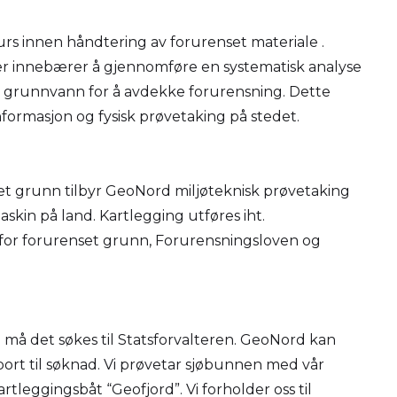
urs innen håndtering av forurenset materiale .
er innebærer å gjennomføre en systematisk analyse
 grunnvann for å avdekke forurensning. Dette
nformasjon og fysisk prøvetaking på stedet.
t grunn tilbyr GeoNord miljøteknisk prøvetaking
skin på land. Kartlegging utføres iht.
r for forurenset grunn, Forurensningsloven og
øen må det søkes til Statsforvalteren. GeoNord kan
port til søknad. Vi prøvetar sjøbunnen med vår
rtleggingsbåt “Geofjord”. Vi forholder oss til