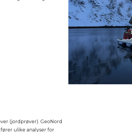
øver (jordprøver). GeoNord
fører ulike analyser for