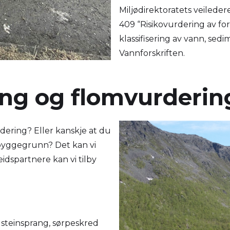
Miljødirektoratets veileder
409 “Risikovurdering av fo
klassifisering av vann, sed
Vannforskriften.
reng og flomvurderin
ering? Eller kanskje at du
byggegrunn? Det kan vi
dspartnere kan vi tilby
 steinsprang, sørpeskred